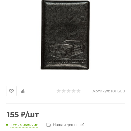
Артикул:
1011308
155
₽
/шт
Нашли дешевле?
Есть в наличии