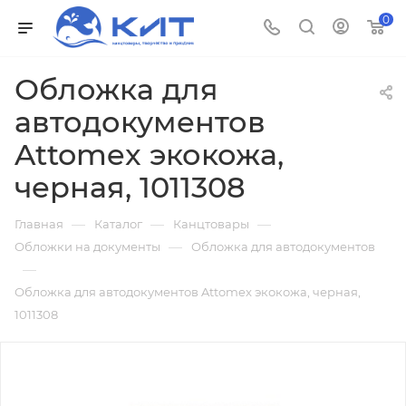
0
Обложка для
автодокументов
Attomex экокожа,
черная, 1011308
—
—
—
Главная
Каталог
Канцтовары
—
Обложки на документы
Обложка для автодокументов
—
Обложка для автодокументов Attomex экокожа, черная,
1011308