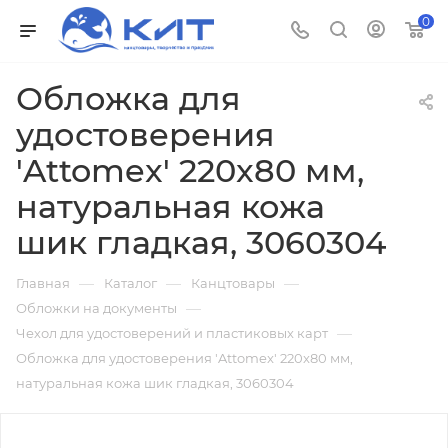
0
Обложка для
удостоверения
'Attomex' 220x80 мм,
натуральная кожа
шик гладкая, 3060304
—
—
—
Главная
Каталог
Канцтовары
—
Обложки на документы
—
Чехол для удостоверений и пластиковых карт
Обложка для удостоверения 'Attomex' 220x80 мм,
натуральная кожа шик гладкая, 3060304