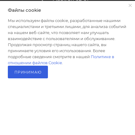
Файлы cookie
altus@poligraf-kit.ru
Мы используем файлы cookie, разработанные нашими
Магазин-склад ТЦ "Альтус"
специалистами и третьими лицами, для анализа событий
Ростовская обл, Аксайский р-н,
на нашем веб-сайте, что позволяет нам улучшать
пос. Янтарный, Малое Зеленое
взаимодействие с пользователями и обслуживание.
Кольцо, 3, ТЦ "Альтус" 1 этаж
Продолжая просмотр страниц нашего сайта, вы
Показать на карте
принимаете условия его использования. Более
подробные сведения смотрите в нашей
Политике в
отношении файлов Cookie
.
ПРИНИМАЮ
В КОРЗИНУ
2026 © Полиграф кит - интернет-магазин