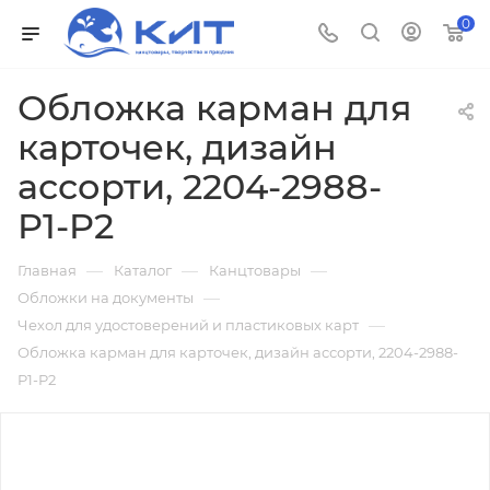
0
Обложка карман для
карточек, дизайн
ассорти, 2204-2988-
P1-P2
—
—
—
Главная
Каталог
Канцтовары
—
Обложки на документы
—
Чехол для удостоверений и пластиковых карт
Обложка карман для карточек, дизайн ассорти, 2204-2988-
P1-P2