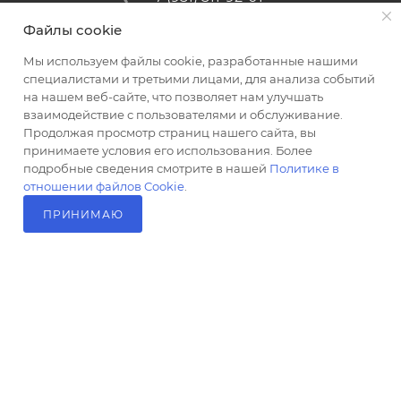
Файлы cookie
altus@poligraf-kit.ru
Мы используем файлы cookie, разработанные нашими
Магазин-склад ТЦ "Альтус"
специалистами и третьими лицами, для анализа событий
Ростовская обл, Аксайский р-н,
на нашем веб-сайте, что позволяет нам улучшать
пос. Янтарный, Малое Зеленое
взаимодействие с пользователями и обслуживание.
Кольцо, 3, ТЦ "Альтус" 1 этаж
Продолжая просмотр страниц нашего сайта, вы
Показать на карте
принимаете условия его использования. Более
подробные сведения смотрите в нашей
Политике в
отношении файлов Cookie
.
ПРИНИМАЮ
В КОРЗИНУ
2026 © Полиграф кит - интернет-магазин