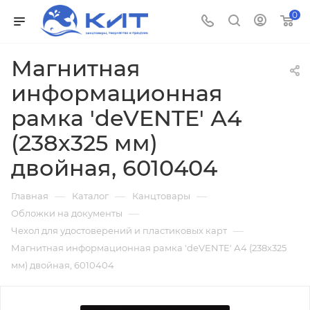
0
Магнитная
информационная
рамка 'deVENTE' А4
(238x325 мм)
двойная, 6010404
—
—
—
Главная
Каталог
Канцтовары
—
Обложки на документы
—
Чехол для удостоверений и пластиковых карт
Магнитная информационная рамка 'deVENTE' А4 (238x325
мм) двойная, 6010404