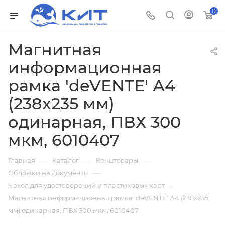
0
Магнитная
информационная
рамка 'deVENTE' А4
(238x235 мм)
одинарная, ПВХ 300
мкм, 6010407
—
—
—
Главная
Каталог
Канцтовары
—
Обложки на документы
—
Чехол для удостоверений и пластиковых карт
Магнитная информационная рамка 'deVENTE' А4 (238x235
мм) одинарная, ПВХ 300 мкм, 6010407