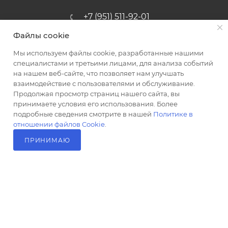
+7 (951) 511-92-01
Файлы cookie
altus@poligraf-kit.ru
Мы используем файлы cookie, разработанные нашими
Магазин-склад ТЦ "Альтус"
специалистами и третьими лицами, для анализа событий
Ростовская обл, Аксайский р-н,
на нашем веб-сайте, что позволяет нам улучшать
пос. Янтарный, Малое Зеленое
взаимодействие с пользователями и обслуживание.
Кольцо, 3, ТЦ "Альтус" 1 этаж
Продолжая просмотр страниц нашего сайта, вы
Показать на карте
принимаете условия его использования. Более
подробные сведения смотрите в нашей
Политике в
отношении файлов Cookie
.
ПРИНИМАЮ
В КОРЗИНУ
2026 © Полиграф кит - интернет-магазин