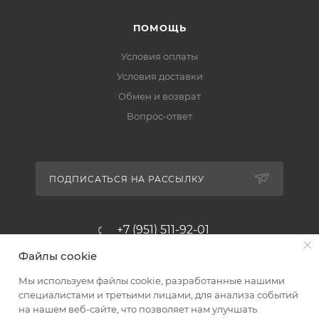
ПОМОЩЬ
Условия оплаты
Условия доставки
Обмен и возврат
Вопрос-ответ
ПОДПИСАТЬСЯ НА РАССЫЛКУ
+7 (951) 511-92-01
Файлы cookie
altus@poligraf-kit.ru
Мы используем файлы cookie, разработанные нашими
Магазин-склад ТЦ "Альтус"
специалистами и третьими лицами, для анализа событий
Ростовская обл, Аксайский р-н,
на нашем веб-сайте, что позволяет нам улучшать
пос. Янтарный, Малое Зеленое