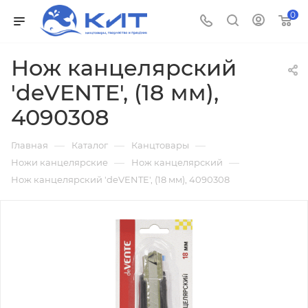
0
Нож канцелярский
'deVENTE', (18 мм),
4090308
—
—
—
Главная
Каталог
Канцтовары
—
—
Ножи канцелярские
Нож канцелярский
Нож канцелярский 'deVENTE', (18 мм), 4090308