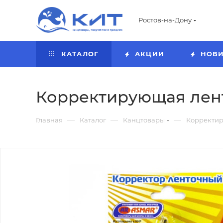
Ростов-на-Дону
КАТАЛОГ
АКЦИИ
НОВ
Корректирующая лента
—
—
—
Главная
Каталог
Канцтовары
Корректир