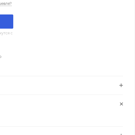
шевле?
утся с
о