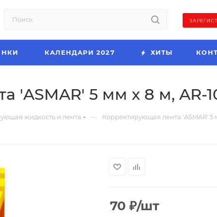
ЗАРЕГИС
ИНКИ
КАЛЕНДАРИ 2027
ХИТЫ
КОН
 'ASMAR' 5 мм х 8 м, AR-1
—
ующая жидкость и лента
Корректирующая лента 'ASMAR' 5 м
70
₽
/шт