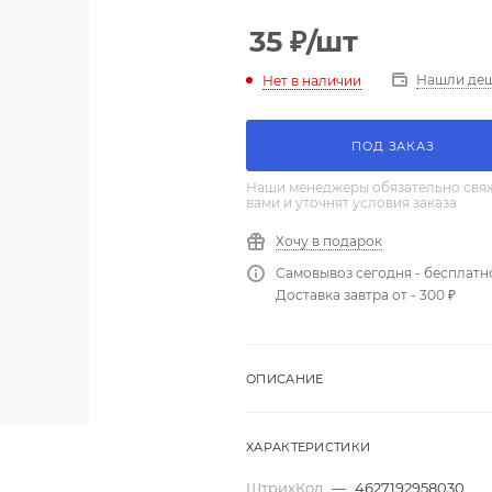
35
₽
/шт
Нашли де
Нет в наличии
ПОД ЗАКАЗ
Наши менеджеры обязательно свяж
вами и уточнят условия заказа
Хочу в подарок
Самовывоз сегодня - бесплатн
Доставка завтра от - 300 ₽
ОПИСАНИЕ
ХАРАКТЕРИСТИКИ
ШтрихКод
—
4627192958030