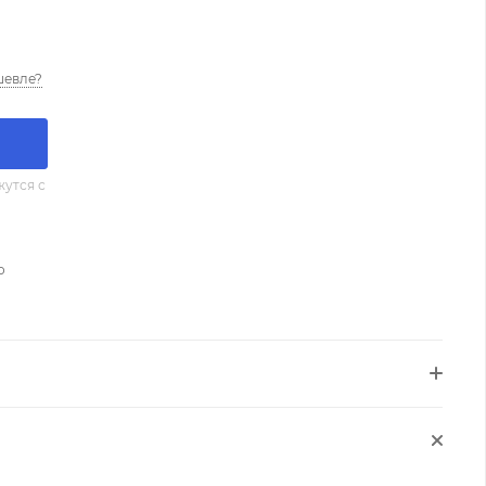
шевле?
утся с
о