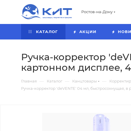
Ростов-на-Дону
КАТАЛОГ
АКЦИИ
НОВ
Ручка-корректор 'deVE
картонном дисплее, 4
—
—
—
Главная
Каталог
Канцтовары
Корректир
Ручка-корректор 'deVENTE' 04 мл, быстросохнущая, в р