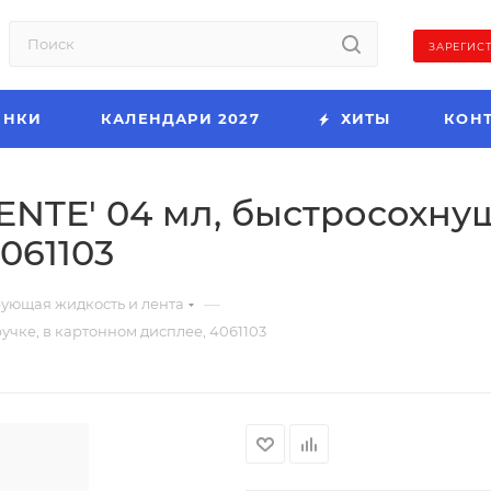
ЗАРЕГИС
ИНКИ
КАЛЕНДАРИ 2027
ХИТЫ
КОН
NTE' 04 мл, быстросохнуща
061103
—
ующая жидкость и лента
учке, в картонном дисплее, 4061103