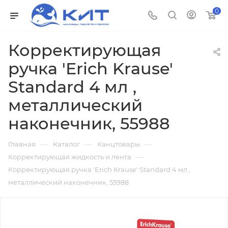
0
Корректирующая
ручка 'Erich Krause'
Standard 4 мл ,
металлический
наконечник, 55988
—
—
—
Главная
Каталог
Канцтовары
—
Корректирующая жидкость и лента
Корректирующая ручка 'Erich Krause' Standard 4 мл ,
металлический наконечник, 55988