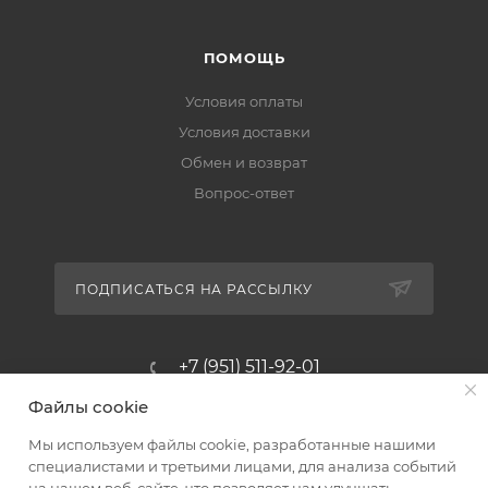
ПОМОЩЬ
Условия оплаты
Условия доставки
Обмен и возврат
Вопрос-ответ
ПОДПИСАТЬСЯ НА РАССЫЛКУ
+7 (951) 511-92-01
Файлы cookie
altus@poligraf-kit.ru
Мы используем файлы cookie, разработанные нашими
Магазин-склад ТЦ "Альтус"
специалистами и третьими лицами, для анализа событий
Ростовская обл, Аксайский р-н,