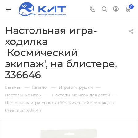
0
Настольная игра-
ходилка
'Космический
экипаж', на блистере,
336646
—
—
—
Главная
Каталог
Игры и игрушки
—
—
Настольные игры
Настольные игры для детей
Настольная игра-ходилка 'Космический экипаж', на
блистере, 336646