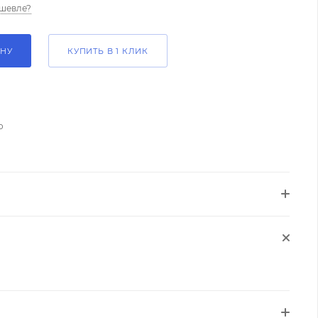
шевле?
ИНУ
КУПИТЬ В 1 КЛИК
о