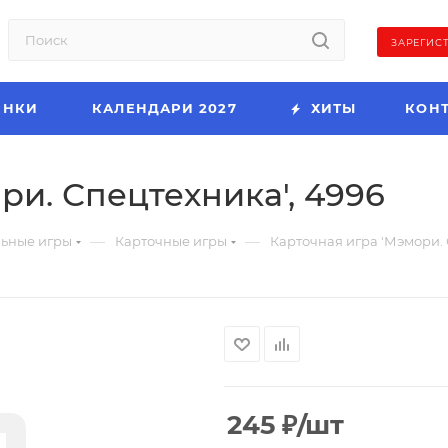
ЗАРЕГИС
ИНКИ
КАЛЕНДАРИ 2027
ХИТЫ
КОН
ри. Спецтехника', 4996
—
—
льные игры
Карточные игры
Карточная игра 'Мэмори. 
245
₽
/шт