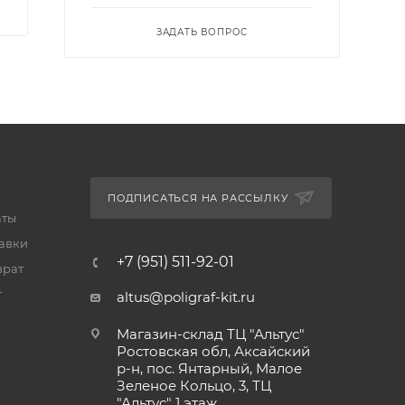
ЗАДАТЬ ВОПРОС
ПОДПИСАТЬСЯ НА РАССЫЛКУ
аты
тавки
+7 (951) 511-92-01
врат
т
altus@poligraf-kit.ru
Магазин-склад ТЦ "Альтус"
Ростовская обл, Аксайский
р-н, пос. Янтарный, Малое
Зеленое Кольцо, 3, ТЦ
"Альтус" 1 этаж