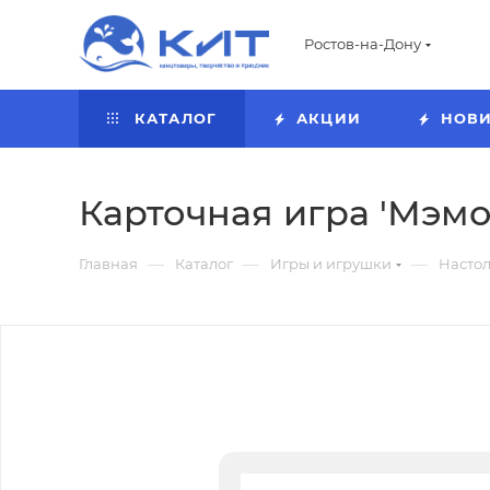
Ростов-на-Дону
КАТАЛОГ
АКЦИИ
НОВ
Карточная игра 'Мэмо
—
—
—
Главная
Каталог
Игры и игрушки
Насто