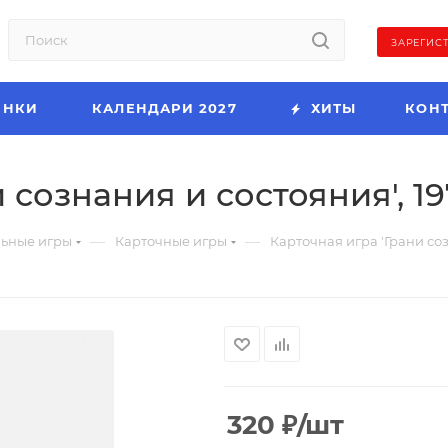
ЗАРЕГИС
ИНКИ
КАЛЕНДАРИ 2027
ХИТЫ
КОН
 сознания и состояния', 1
—
—
льные игры
Карточные игры
Карточная игра 'Грани соз
320
₽
/шт