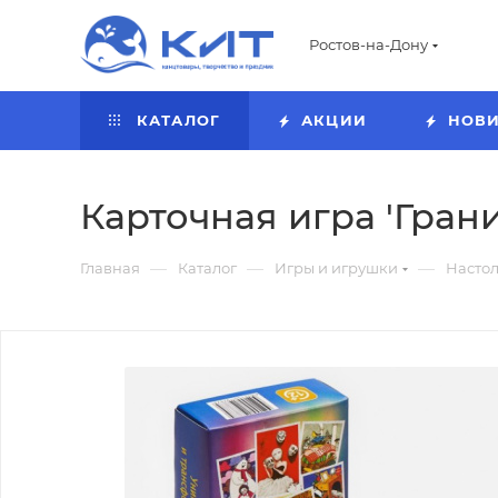
Ростов-на-Дону
КАТАЛОГ
АКЦИИ
НОВ
Карточная игра 'Грани
—
—
—
Главная
Каталог
Игры и игрушки
Насто