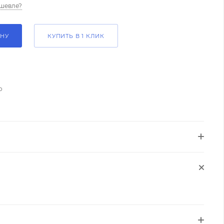
шевле?
ИНУ
КУПИТЬ В 1 КЛИК
о