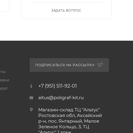
ЗАДАТЬ ВОПРОС
ПОДПИСАТЬСЯ НА РАССЫЛКУ
аты
тавки
+7 (951) 511-92-01
врат
т
altus@poligraf-kit.ru
Магазин-склад ТЦ "Альтус"
Ростовская обл, Аксайский
р-н, пос. Янтарный, Малое
Зеленое Кольцо, 3, ТЦ
"Альтус" 1 этаж