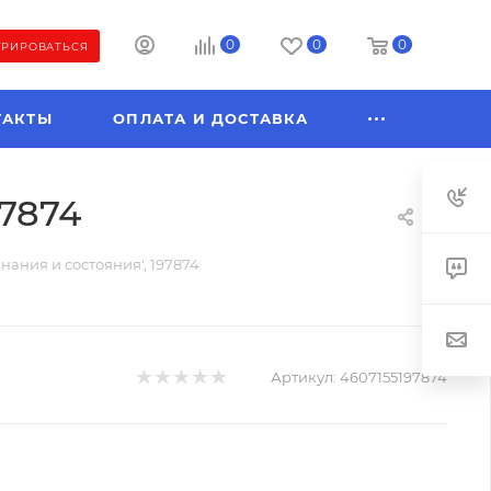
0
0
0
ТРИРОВАТЬСЯ
ТАКТЫ
ОПЛАТА И ДОСТАВКА
97874
нания и состояния', 197874
Артикул:
4607155197874