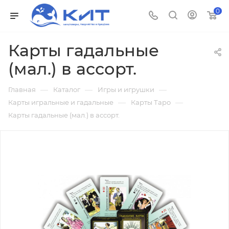
0
Карты гадальные
(мал.) в ассорт.
—
—
—
Главная
Каталог
Игры и игрушки
—
—
Карты игральные и гадальные
Карты Таро
Карты гадальные (мал.) в ассорт.