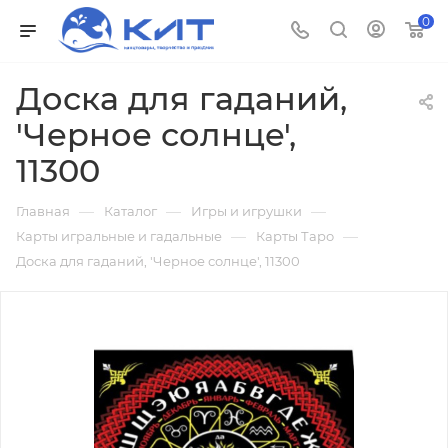
0
Доска для гаданий,
'Черное солнце',
11300
—
—
—
Главная
Каталог
Игры и игрушки
—
—
Карты игральные и гадальные
Карты Таро
Доска для гаданий, 'Черное солнце', 11300