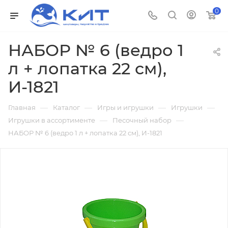
0
НАБОР № 6 (ведро 1
л + лопатка 22 см),
И-1821
—
—
—
—
Главная
Каталог
Игры и игрушки
Игрушки
—
—
Игрушки в ассортименте
Песочный набор
НАБОР № 6 (ведро 1 л + лопатка 22 см), И-1821