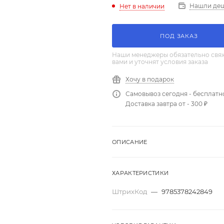
Нашли де
Нет в наличии
ПОД ЗАКАЗ
Наши менеджеры обязательно свяж
вами и уточнят условия заказа
Хочу в подарок
Самовывоз сегодня - бесплатн
Доставка завтра от - 300 ₽
ОПИСАНИЕ
ХАРАКТЕРИСТИКИ
ШтрихКод
—
9785378242849