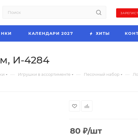
ЗАРЕГИС
ИНКИ
КАЛЕНДАРИ 2027
ХИТЫ
КОН
м, И-4284
—
—
—
ки
Игрушки в ассортименте
Песочный набор
Ло
80
₽
/шт