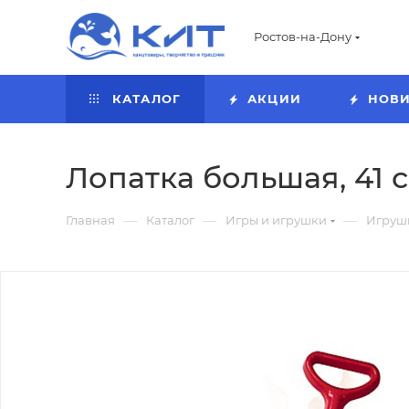
Ростов-на-Дону
КАТАЛОГ
АКЦИИ
НОВ
Лопатка большая, 41 с
—
—
—
Главная
Каталог
Игры и игрушки
Игруш