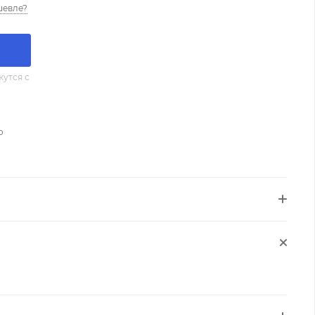
шевле?
утся с
о