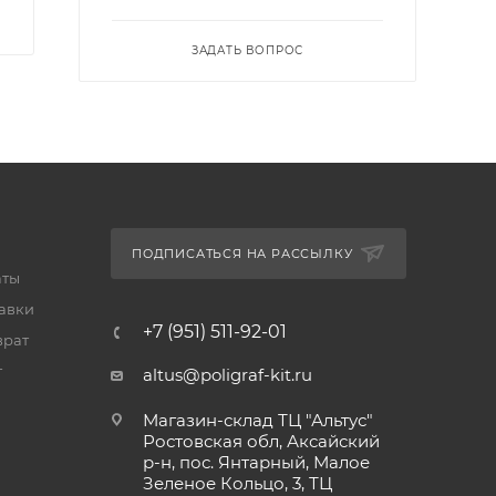
ЗАДАТЬ ВОПРОС
ПОДПИСАТЬСЯ НА РАССЫЛКУ
аты
тавки
+7 (951) 511-92-01
врат
т
altus@poligraf-kit.ru
Магазин-склад ТЦ "Альтус"
Ростовская обл, Аксайский
р-н, пос. Янтарный, Малое
Зеленое Кольцо, 3, ТЦ