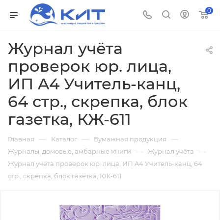
0
Журнал учёта
проверок юр. лица,
ИП A4 Учитель-канц,
64 стр., скрепка, блок
газетка, КЖ-611
—
—
—
Главная
Каталог
Бумажная продукция
—
—
Журналы, домовые, амбарные книги
Журнал учёта
Журнал учёта проверок юр. лица, ИП A4 Учитель-канц, 64
стр., скрепка, блок газетка, КЖ-611