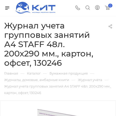
0
Журнал учета
групповых занятий
А4 STAFF 48л.
200х290 мм., картон,
офсет, 130246
—
—
—
Главная
Каталог
Бумажная продукция
—
—
Журналы, домовые, амбарные книги
Журнал учёта
Журнал учета групповых занятий А4 STAFF 48л. 200х290 мм.,
картон, офсет, 130246