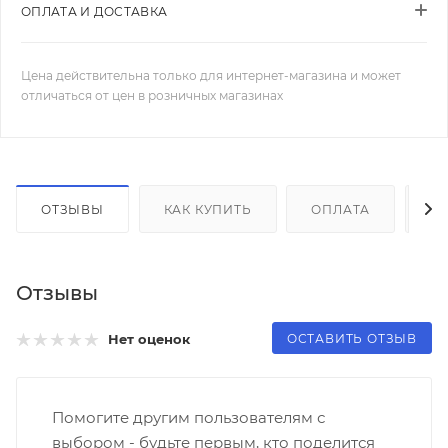
ОПЛАТА И ДОСТАВКА
Цена действительна только для интернет-магазина и может
отличаться от цен в розничных магазинах
ОТЗЫВЫ
КАК КУПИТЬ
ОПЛАТА
Д
Отзывы
ОСТАВИТЬ ОТЗЫВ
Нет оценок
Помогите другим пользователям с
выбором - будьте первым, кто поделится