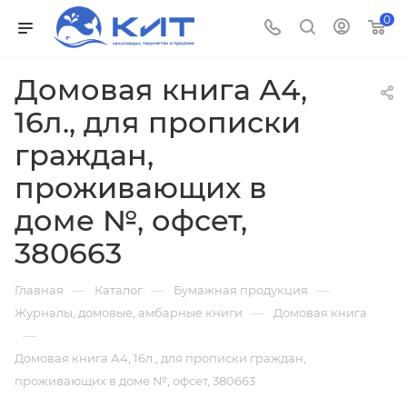
0
Домовая книга А4,
16л., для прописки
граждан,
проживающих в
доме №, офсет,
380663
—
—
—
Главная
Каталог
Бумажная продукция
—
Журналы, домовые, амбарные книги
Домовая книга
—
Домовая книга А4, 16л., для прописки граждан,
проживающих в доме №, офсет, 380663