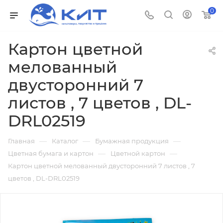
0
Картон цветной
мелованный
двусторонний 7
листов , 7 цветов , DL-
DRL02519
—
—
—
Главная
Каталог
Бумажная продукция
—
—
Цветная бумага и картон
Цветной картон
Картон цветной мелованный двусторонний 7 листов , 7
цветов , DL-DRL02519