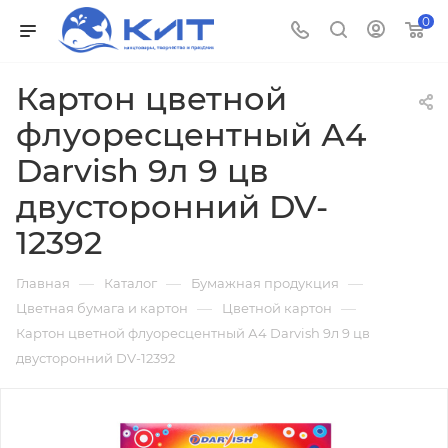
0
Картон цветной
флуоресцентный А4
Darvish 9л 9 цв
двусторонний DV-
12392
—
—
—
Главная
Каталог
Бумажная продукция
—
—
Цветная бумага и картон
Цветной картон
Картон цветной флуоресцентный А4 Darvish 9л 9 цв
двусторонний DV-12392