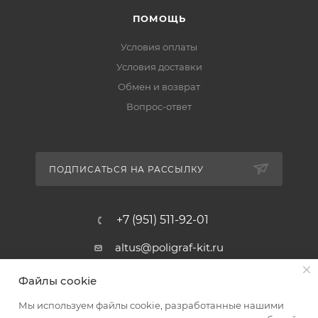
ПОМОЩЬ
Условия оплаты
Условия доставки
Обмен и возврат
Вопрос-ответ
ПОДПИСАТЬСЯ НА РАССЫЛКУ
+7 (951) 511-92-01
altus@poligraf-kit.ru
Магазин-склад ТЦ "Альтус"
Файлы cookie
Ростовская обл, Аксайский р-н,
пос. Янтарный, Малое Зеленое
Мы используем файлы cookie, разработанные нашими
Кольцо, 3, ТЦ "Альтус" 1 этаж