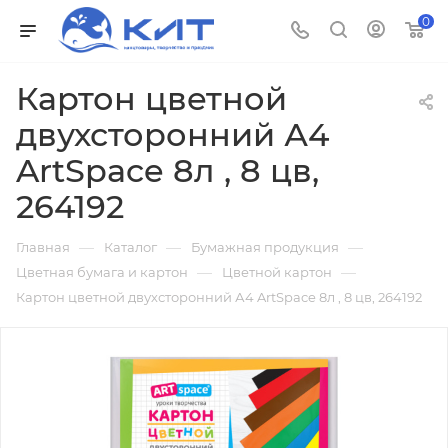
0
Картон цветной
двухсторонний А4
ArtSpace 8л , 8 цв,
264192
—
—
—
Главная
Каталог
Бумажная продукция
—
—
Цветная бумага и картон
Цветной картон
Картон цветной двухсторонний А4 ArtSpace 8л , 8 цв, 264192