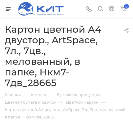
0
Картон цветной А4
двустор., ArtSpace,
7л., 7цв.,
мелованный, в
папке, Нкм7-
7дв_28665
—
—
—
Главная
Каталог
Бумажная продукция
—
—
Цветная бумага и картон
Цветной картон
Картон цветной А4 двустор., ArtSpace, 7л., 7цв., мелованный,
в папке, Нкм7-7дв_28665