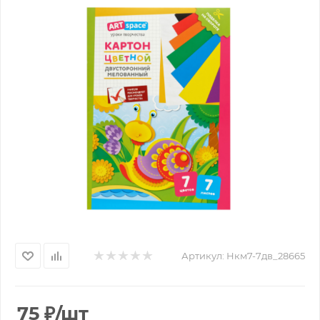
Артикул:
Нкм7-7дв_28665
75
₽
/шт