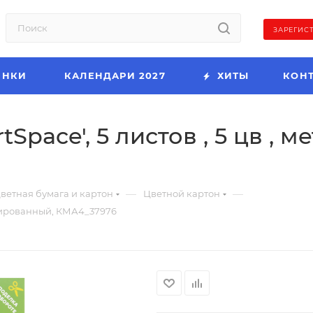
ЗАРЕГИС
ИНКИ
КАЛЕНДАРИ 2027
ХИТЫ
КОН
tSpace', 5 листов , 5 цв ,
—
—
ветная бумага и картон
Цветной картон
лизированный, КМА4_37976