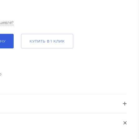
шевле?
ИНУ
КУПИТЬ В 1 КЛИК
о