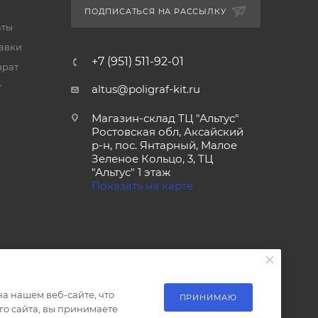
ПОДПИСАТЬСЯ НА РАССЫЛКУ
аты
тавки
+7 (951) 511-92-01
врат
т
altus@poligraf-kit.ru
Магазин-склад ТЦ "Альтус"
Ростовская обл, Аксайский
р-н, пос. Янтарный, Малое
Зеленое Кольцо, 3, ТЦ
"Альтус" 1 этаж
Показать на карте
а нашем веб-сайте, что
ПРИНИМАЮ
о сайта, вы принимаете