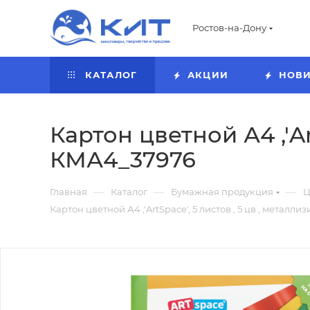
Ростов-на-Дону
КАТАЛОГ
АКЦИИ
НОВ
Картон цветной А4 ,'Ar
КМА4_37976
—
—
—
Главная
Каталог
Бумажная продукция
Ц
Картон цветной А4 ,'ArtSpace', 5 листов , 5 цв , метал