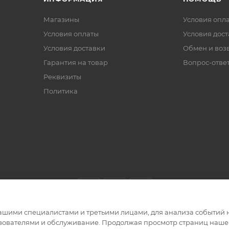
Магазины
Условия опл
Условия оплаты
Условия дос
Условия доставки
Обмен и воз
Гарантия на товар
Вопрос-отве
Реквизиты
Политика
ашими специалистами и третьими лицами, для анализа событий н
ьзователями и обслуживание. Продолжая просмотр страниц нашег