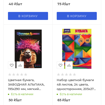
40
₽
/шт
75
₽
/шт
В КОРЗИНУ
В КОРЗИНУ
Цветная бумага,
Набор цветной бумаги
ЗАВОДНАЯ АЛЬПАКА,
48 листов, 24 цвета,
195х290 мм, мягкий
односторонняя, 205х270
переплёт (2 скобы), 16 л,
мм, офсетная обложка,
Есть в наличии
Есть в наличии
69949
M-16612
50
₽
/шт
65
₽
/шт