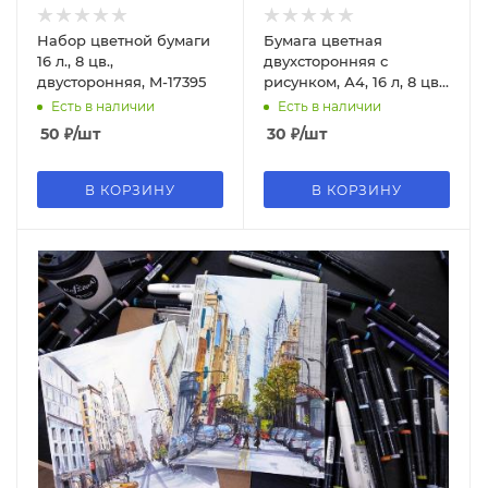
Набор цветной бумаги
Бумага цветная
16 л., 8 цв.,
двухсторонняя с
двусторонняя, M-17395
рисунком, А4, 16 л, 8 цв,
Панда, С2779-01
Есть в наличии
Есть в наличии
50
₽
/шт
30
₽
/шт
В КОРЗИНУ
В КОРЗИНУ