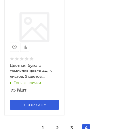
Цветная бумага
самоклеящаяся А4, 5
листов, 5 цветов,
Юландия, 129284
Есть в наличии
75
₽
/шт
В КОРЗИНУ
1
2
3
4