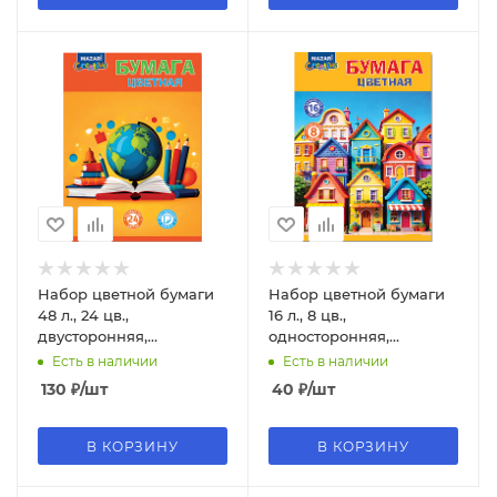
Набор цветной бумаги
Набор цветной бумаги
48 л., 24 цв.,
16 л., 8 цв.,
двусторонняя,
односторонняя,
крепление - скоба,
крепление - скоба,
Есть в наличии
Есть в наличии
М-17406
М-17398
130
₽
/шт
40
₽
/шт
В КОРЗИНУ
В КОРЗИНУ