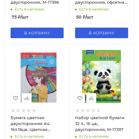
двусторонняя, M-17396
двусторонняя, офсетная
обложка, М-17394
Есть в наличии
Есть в наличии
75
₽
/шт
50
₽
/шт
В КОРЗИНУ
В КОРЗИНУ
Бумага цветная
Набор цветной бумаги
двухсторонняя А4
32 л., 16 цв.,
16л.16цв. Цветная
двусторонняя, M-17397
абстракция, С4443-13
Есть в наличии
Есть в наличии