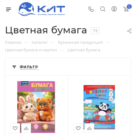
0
Цветная бумага
73
—
—
—
Главная
Каталог
Бумажная продукция
—
Цветная бумага и картон
Цветная бумага
ФИЛЬТР