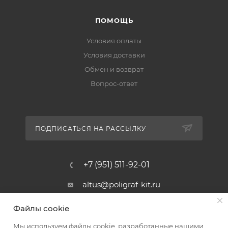
ПОМОЩЬ
Условия оплаты
Условия доставки
Обмен и возврат
Вопрос-ответ
ПОДПИСАТЬСЯ НА РАССЫЛКУ
+7 (951) 511-92-01
altus@poligraf-kit.ru
Магазин-склад ТЦ "Альтус"
Файлы cookie
Ростовская обл, Аксайский р-н,
пос. Янтарный, Малое Зеленое
Мы используем файлы cookie, разработанные нашими