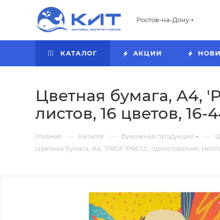
Ростов-на-Дону
КАТАЛОГ
АКЦИИ
НОВ
Цветная бумага, А4, '
листов, 16 цветов, 16-
—
—
—
Главная
Каталог
Бумажная продукция
Ц
Цветная бумага, А4, 'PROF-PRESS', одностороняя, меллов