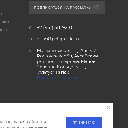
ПОДПИСАТЬСЯ НА РАССЫЛКУ
аты
тавки
+7 (951) 511-92-01
врат
т
altus@poligraf-kit.ru
Магазин-склад ТЦ "Альтус"
Ростовская обл, Аксайский
р-н, пос. Янтарный, Малое
Зеленое Кольцо, 3, ТЦ
"Альтус" 1 этаж
Показать на карте
а нашем веб-сайте, что
ПРИНИМАЮ
о сайта, вы принимаете