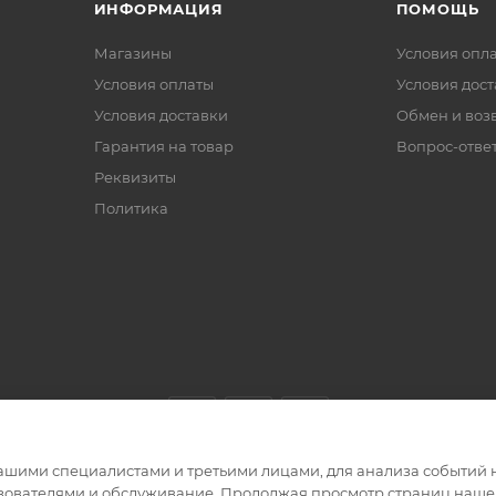
ИНФОРМАЦИЯ
ПОМОЩЬ
Магазины
Условия опл
Условия оплаты
Условия дос
Условия доставки
Обмен и воз
Гарантия на товар
Вопрос-отве
Реквизиты
Политика
ашими специалистами и третьими лицами, для анализа событий н
ьзователями и обслуживание. Продолжая просмотр страниц нашег