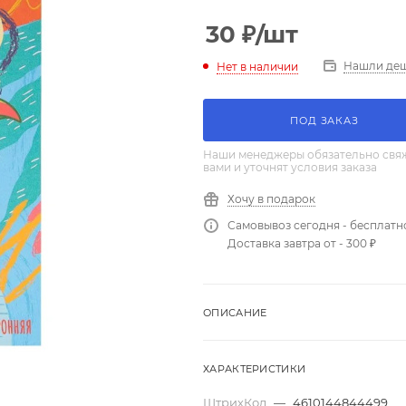
30
₽
/шт
Нашли де
Нет в наличии
ПОД ЗАКАЗ
Наши менеджеры обязательно свяж
вами и уточнят условия заказа
Хочу в подарок
Самовывоз сегодня - бесплатн
Доставка завтра от - 300 ₽
ОПИСАНИЕ
ХАРАКТЕРИСТИКИ
ШтрихКод
—
4610144844499