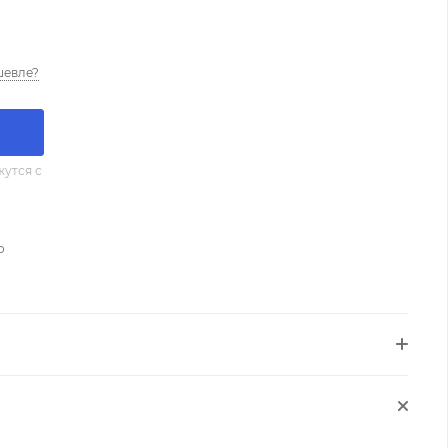
шевле?
утся с
о