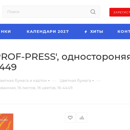
ЗАРЕГИС
ИНКИ
КАЛЕНДАРИ 2027
ХИТЫ
КОН
PROF-PRESS', одностороняя
4449
—
—
ветная бумага и картон
Цветная бумага
анная, 16 листов, 16 цветов, 16-4449