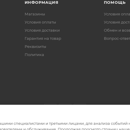
ИНФОРМАЦИЯ
ПОМОЩЬ
Магазины
Условия опл
Условия оплаты
Условия дос
Условия доставки
Обмен и воз
Гарантия на товар
Вопрос-отве
Реквизиты
Политика
ашими специалистами и третьими лицами, для анализа событий н
ьзователями и обслуживание. Продолжая просмотр страниц нашег