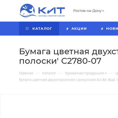
Ростов-на-Дону
КАТАЛОГ
АКЦИИ
НОВ
Бумага цветная двухс
полоски' С2780-07
—
—
—
Главная
Каталог
Бумажная продукция
Ц
Бумага цветная двухсторонняя с рисунком А4 8л. 8цв. 