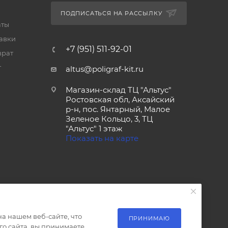
ПОДПИСАТЬСЯ НА РАССЫЛКУ
аты
тавки
+7 (951) 511-92-01
врат
т
altus@poligraf-kit.ru
Магазин-склад ТЦ "Альтус"
Ростовская обл, Аксайский
р-н, пос. Янтарный, Малое
Зеленое Кольцо, 3, ТЦ
"Альтус" 1 этаж
Показать на карте
а нашем веб-сайте, что
ПРИНИМАЮ
о сайта, вы принимаете