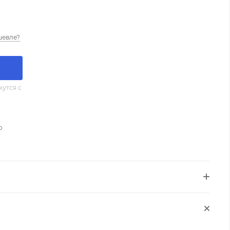
шевле?
утся с
о