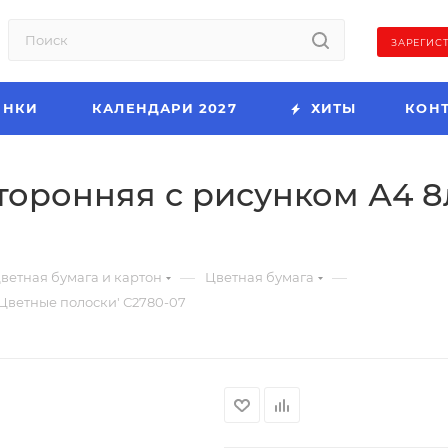
ЗАРЕГИС
ИНКИ
КАЛЕНДАРИ 2027
ХИТЫ
КОН
торонняя с рисунком А4 8л
—
—
ветная бумага и картон
Цветная бумага
'Цветные полоски' С2780-07