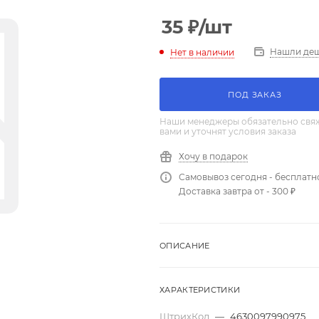
35
₽
/шт
Нашли де
Нет в наличии
ПОД ЗАКАЗ
Наши менеджеры обязательно свяж
вами и уточнят условия заказа
Хочу в подарок
Самовывоз сегодня - бесплатн
Доставка завтра от - 300 ₽
ОПИСАНИЕ
ХАРАКТЕРИСТИКИ
ШтрихКод
—
4630097990975