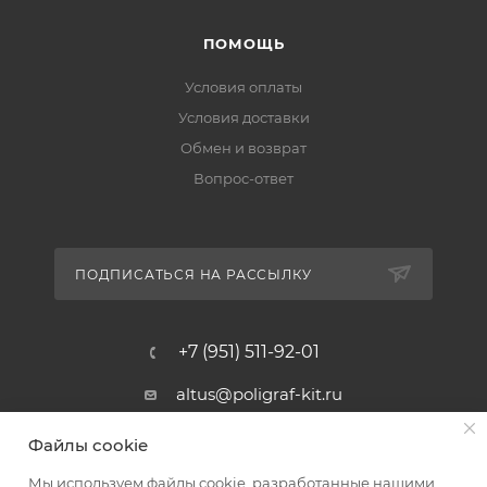
ПОМОЩЬ
Условия оплаты
Условия доставки
Обмен и возврат
Вопрос-ответ
ПОДПИСАТЬСЯ НА РАССЫЛКУ
+7 (951) 511-92-01
altus@poligraf-kit.ru
Магазин-склад ТЦ "Альтус"
Файлы cookie
Ростовская обл, Аксайский р-н,
пос. Янтарный, Малое Зеленое
Мы используем файлы cookie, разработанные нашими