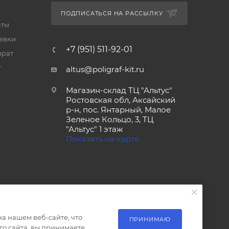
ПОДПИСАТЬСЯ НА РАССЫЛКУ
аты
тавки
+7 (951) 511-92-01
врат
т
altus@poligraf-kit.ru
Магазин-склад ТЦ "Альтус"
Ростовская обл, Аксайский
р-н, пос. Янтарный, Малое
Зеленое Кольцо, 3, ТЦ
"Альтус" 1 этаж
Показать на карте
а нашем веб-сайте, что
ПРИНИМАЮ
о сайта, вы принимаете