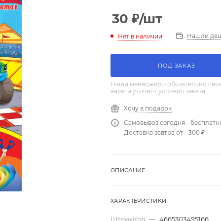
30
₽
/шт
Нашли де
Нет в наличии
ПОД ЗАКАЗ
Наши менеджеры обязательно свяж
вами и уточнят условия заказа
Хочу в подарок
Самовывоз сегодня - бесплатн
Доставка завтра от - 300 ₽
ОПИСАНИЕ
ХАРАКТЕРИСТИКИ
ШтрихКод
—
4665303495166