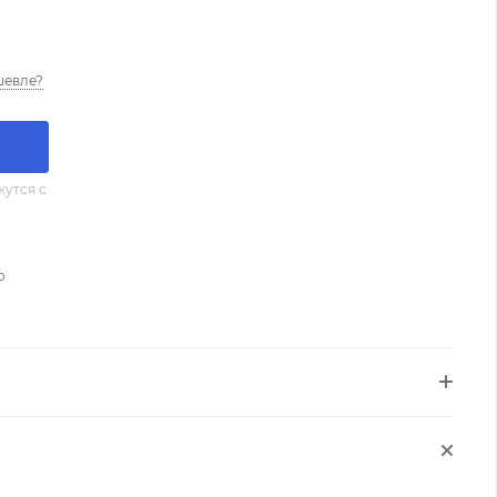
шевле?
утся с
о