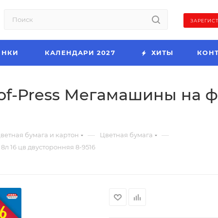
ЗАРЕГИС
ИНКИ
КАЛЕНДАРИ 2027
ХИТЫ
КОН
of-Press Мегамашины на ф
—
—
ветная бумага и картон
Цветная бумага
л 16 цв двусторонняя 8-9516