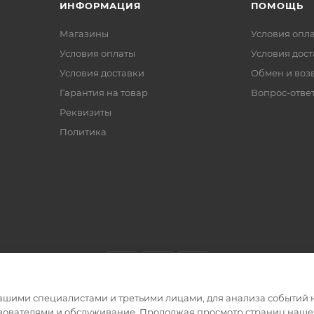
ИНФОРМАЦИЯ
ПОМОЩЬ
Магазины
Условия опл
Условия оплаты
Условия дос
Условия доставки
Обмен и воз
Гарантия на товар
Вопрос-отве
Реквизиты
Политика
ашими специалистами и третьими лицами, для анализа событий н
ьзователями и обслуживание. Продолжая просмотр страниц нашег