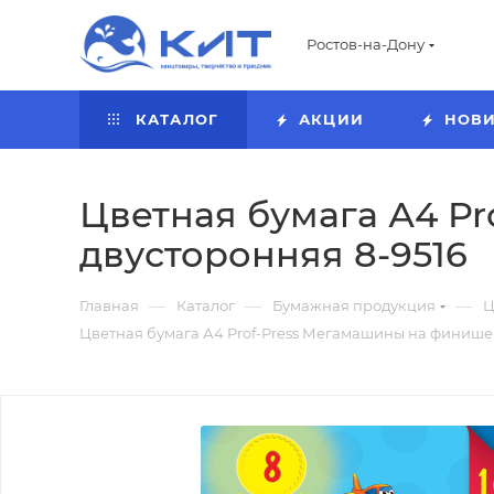
Ростов-на-Дону
КАТАЛОГ
АКЦИИ
НОВ
Цветная бумага А4 Pr
двусторонняя 8-9516
—
—
—
Главная
Каталог
Бумажная продукция
Ц
Цветная бумага А4 Prof-Press Мегамашины на финише 8