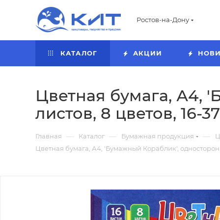
Ростов-на-Дону
КАТАЛОГ
АКЦИИ
НОВ
Цветная бумага, А4, 
листов, 8 цветов, 16-37
—
—
—
Главная
Каталог
Бумажная продукция
Ц
Цветная бумага, А4, 'Бумажный Кораблик', односторонняя