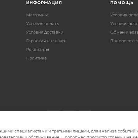
ИНФОРМАЦИЯ
ПОМОЩЬ
Магазины
Условия опл
Условия оплаты
Условия дос
Условия доставки
Обмен и воз
Гарантия на товар
Вопрос-отве
Реквизиты
Политика
ашими специалистами и третьими лицами, для анализа событий н
ьзователями и обслуживание. Продолжая просмотр страниц нашег