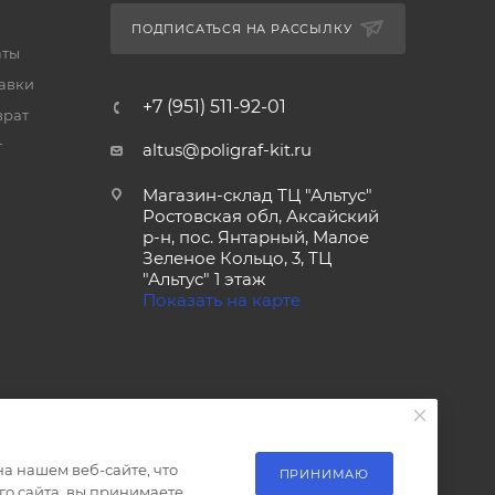
ПОДПИСАТЬСЯ НА РАССЫЛКУ
аты
тавки
+7 (951) 511-92-01
врат
т
altus@poligraf-kit.ru
Магазин-склад ТЦ "Альтус"
Ростовская обл, Аксайский
р-н, пос. Янтарный, Малое
Зеленое Кольцо, 3, ТЦ
"Альтус" 1 этаж
Показать на карте
а нашем веб-сайте, что
ПРИНИМАЮ
о сайта, вы принимаете