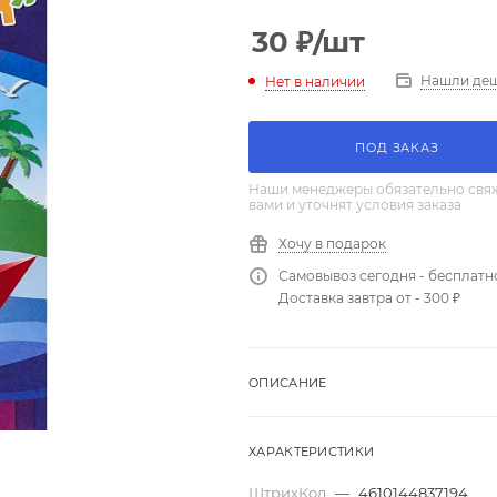
30
₽
/шт
Нашли де
Нет в наличии
ПОД ЗАКАЗ
Наши менеджеры обязательно свяж
вами и уточнят условия заказа
Хочу в подарок
Самовывоз сегодня - бесплатн
Доставка завтра от - 300 ₽
ОПИСАНИЕ
ХАРАКТЕРИСТИКИ
ШтрихКод
—
4610144837194