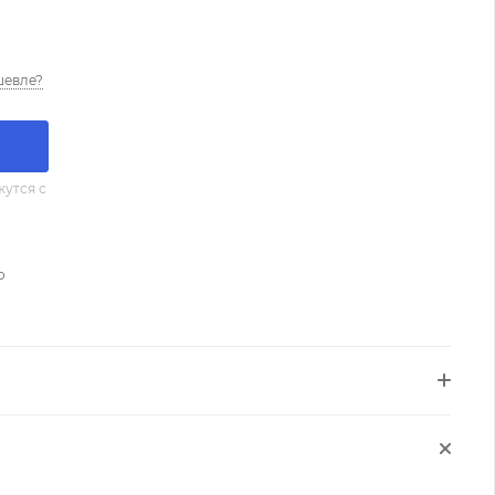
шевле?
утся с
о