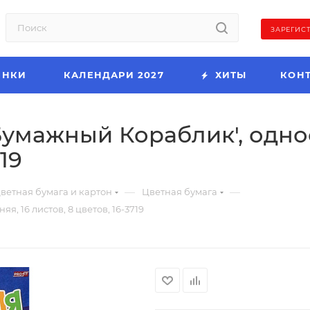
ЗАРЕГИС
ИНКИ
КАЛЕНДАРИ 2027
ХИТЫ
КОН
'Бумажный Кораблик', одно
19
—
—
ветная бумага и картон
Цветная бумага
, 16 листов, 8 цветов, 16-3719