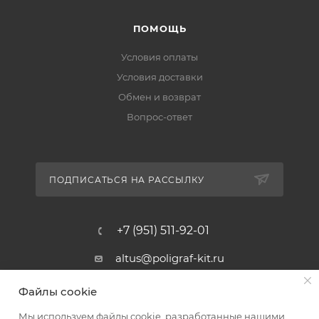
ПОМОЩЬ
Условия оплаты
Условия доставки
Обмен и возврат
Вопрос-ответ
ПОДПИСАТЬСЯ НА РАССЫЛКУ
+7 (951) 511-92-01
altus@poligraf-kit.ru
Магазин-склад ТЦ "Альтус"
Файлы cookie
Ростовская обл, Аксайский р-н,
пос. Янтарный, Малое Зеленое
Мы используем файлы cookie, разработанные нашими