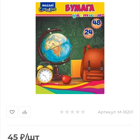
Артикул:
M-16201
45
₽
/шт