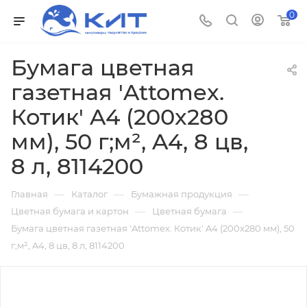
0
Бумага цветная
газетная 'Attomex.
Котик' A4 (200x280
мм), 50 г;м², A4, 8 цв,
8 л, 8114200
—
—
—
Главная
Каталог
Бумажная продукция
—
—
Цветная бумага и картон
Цветная бумага
Бумага цветная газетная 'Attomex. Котик' A4 (200x280 мм), 50
г;м², A4, 8 цв, 8 л, 8114200