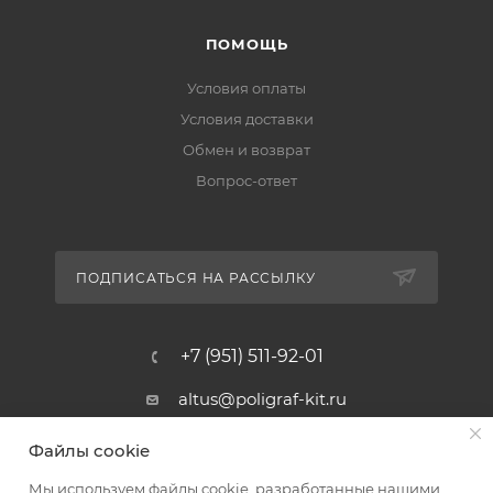
ПОМОЩЬ
Условия оплаты
Условия доставки
Обмен и возврат
Вопрос-ответ
ПОДПИСАТЬСЯ НА РАССЫЛКУ
+7 (951) 511-92-01
altus@poligraf-kit.ru
Магазин-склад ТЦ "Альтус"
Файлы cookie
Ростовская обл, Аксайский р-н,
пос. Янтарный, Малое Зеленое
Мы используем файлы cookie, разработанные нашими