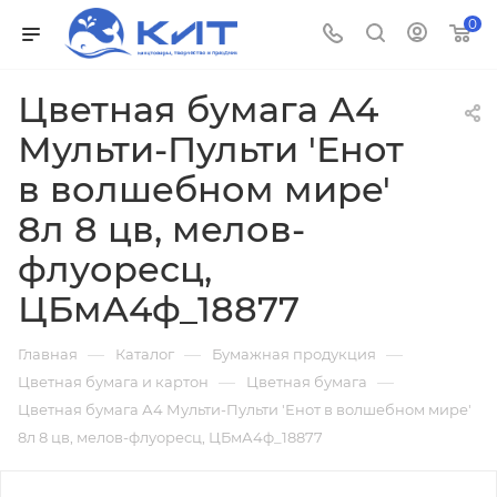
0
Цветная бумага А4
Мульти-Пульти 'Енот
в волшебном мире'
8л 8 цв, мелов-
флуоресц,
ЦБмА4ф_18877
—
—
—
Главная
Каталог
Бумажная продукция
—
—
Цветная бумага и картон
Цветная бумага
Цветная бумага А4 Мульти-Пульти 'Енот в волшебном мире'
8л 8 цв, мелов-флуоресц, ЦБмА4ф_18877