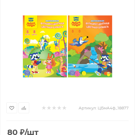
Артикул:
ЦБмА4ф_18877
80
₽
/шт