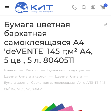
0
Бумага цветная
бархатная
самоклеящаяся A4
'deVENTE' 145 г;м² A4,
5 цв , 5 л, 8040511
—
—
—
Главная
Каталог
Бумажная продукция
—
—
Цветная бумага и картон
Цветная бумага
Бумага цветная бархатная самоклеящаяся A4 'deVENTE' 145
г;м² A4, 5 цв , 5 л, 8040511