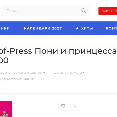
ЗАРЕГИС
ИНКИ
КАЛЕНДАРИ 2027
ХИТЫ
КОН
of-Press Пони и принцесса
00
—
—
ветная бумага и картон
Цветная бумага
цв односторонняя 08-9500