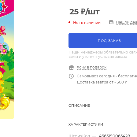
25
₽
/шт
Нашли де
Нет в наличии
ПОД ЗАКАЗ
Наши менеджеры обязательно свяж
вами и уточнят условия заказа
Хочу в подарок
Самовывоз сегодня - бесплатн
Доставка завтра от - 300 ₽
ОПИСАНИЕ
ХАРАКТЕРИСТИКИ
ШтрихКод
—
4665190065428