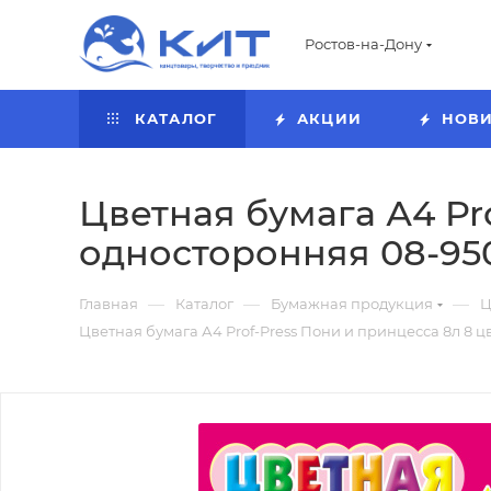
Ростов-на-Дону
КАТАЛОГ
АКЦИИ
НОВ
Цветная бумага А4 Pr
односторонняя 08-95
—
—
—
Главная
Каталог
Бумажная продукция
Ц
Цветная бумага А4 Prof-Press Пони и принцесса 8л 8 