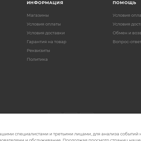
ИНФОРМАЦИЯ
ПОМОЩЬ
Магазины
Условия опл
Условия оплаты
Условия дос
Условия доставки
Обмен и воз
Гарантия на товар
Вопрос-отве
Реквизиты
Политика
ашими специалистами и третьими лицами, для анализа событий н
ьзователями и обслуживание. Продолжая просмотр страниц нашег