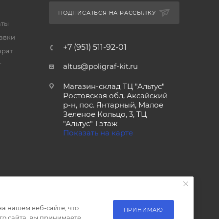
ПОДПИСАТЬСЯ НА РАССЫЛКУ
аты
тавки
+7 (951) 511-92-01
врат
т
altus@poligraf-kit.ru
Магазин-склад ТЦ "Альтус"
Ростовская обл, Аксайский
р-н, пос. Янтарный, Малое
Зеленое Кольцо, 3, ТЦ
"Альтус" 1 этаж
Показать на карте
а нашем веб-сайте, что
ПРИНИМАЮ
о сайта, вы принимаете