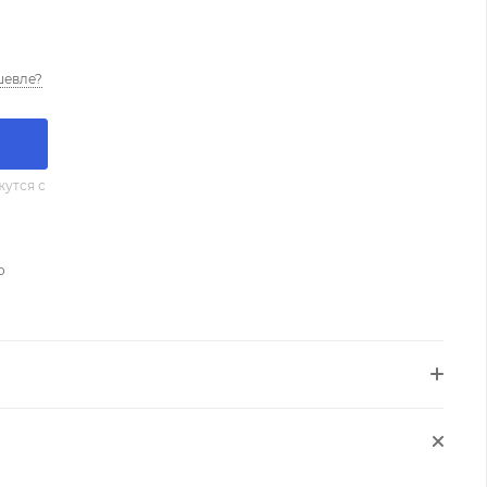
шевле?
утся с
о