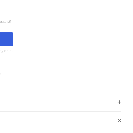
шевле?
утся с
о