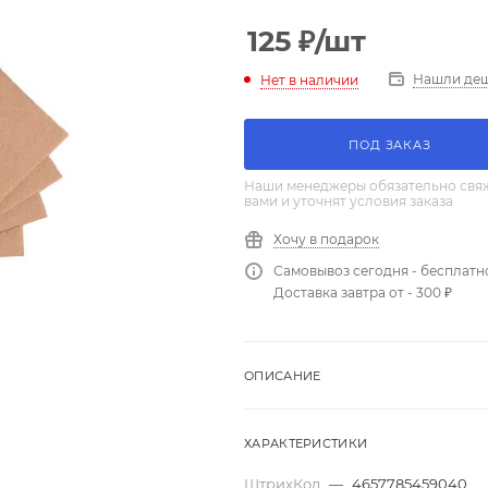
125
₽
/шт
Нашли де
Нет в наличии
ПОД ЗАКАЗ
Наши менеджеры обязательно свяж
вами и уточнят условия заказа
Хочу в подарок
Самовывоз сегодня - бесплатн
Доставка завтра от - 300 ₽
ОПИСАНИЕ
ХАРАКТЕРИСТИКИ
ШтрихКод
—
4657785459040