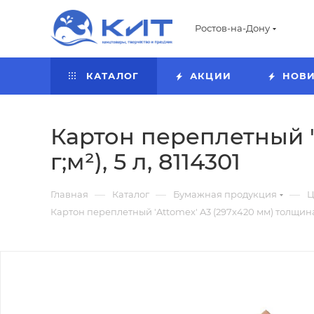
Ростов-на-Дону
КАТАЛОГ
АКЦИИ
НОВ
Картон переплетный 'A
г;м²), 5 л, 8114301
—
—
—
Главная
Каталог
Бумажная продукция
Ц
Картон переплетный 'Attomex' A3 (297x420 мм) толщина 2 м