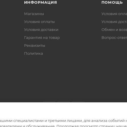
ИНФОРМАЦИЯ
ПОМОЩЬ
Магазины
Условия опл
Условия оплаты
Условия дос
Условия доставки
Обмен и воз
Гарантия на товар
Вопрос-отве
Реквизиты
Политика
ашими специалистами и третьими лицами, для анализа событий н
ьзователями и обслуживание. Продолжая просмотр страниц нашег