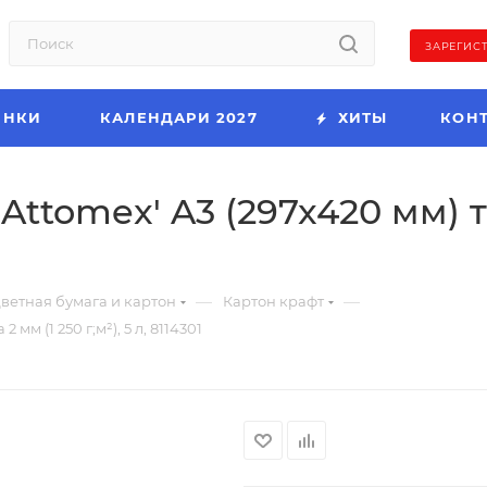
ЗАРЕГИС
ИНКИ
КАЛЕНДАРИ 2027
ХИТЫ
КОН
ttomex' A3 (297x420 мм) т
—
—
ветная бумага и картон
Картон крафт
м (1 250 г;м²), 5 л, 8114301