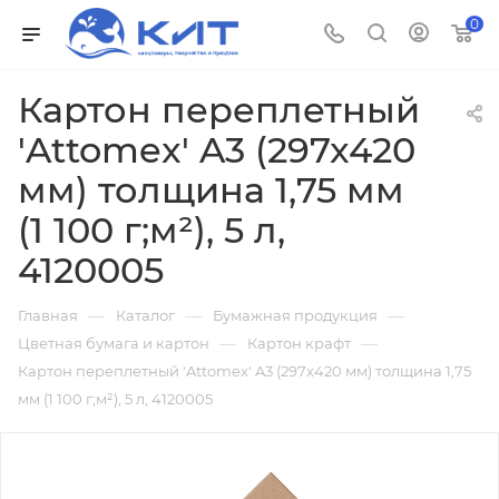
0
Картон переплетный
'Attomex' A3 (297x420
мм) толщина 1,75 мм
(1 100 г;м²), 5 л,
4120005
—
—
—
Главная
Каталог
Бумажная продукция
—
—
Цветная бумага и картон
Картон крафт
Картон переплетный 'Attomex' A3 (297x420 мм) толщина 1,75
мм (1 100 г;м²), 5 л, 4120005