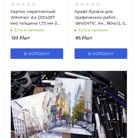
Картон переплетный
Крафт-бумага для
'Attomex' A4 (210x297
графических работ ,
мм) толщина 1,75 мм (1
'deVENTE', А4 , 80м;г2, 50
100 г;м²), 10 л, 4120004
листов, 2072204
Есть в наличии
Есть в наличии
120
₽
/шт
85
₽
/шт
В КОРЗИНУ
В КОРЗИНУ