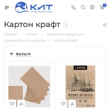
0
Картон крафт
5
—
—
—
Главная
Каталог
Бумажная продукция
—
Цветная бумага и картон
Картон крафт
ФИЛЬТР