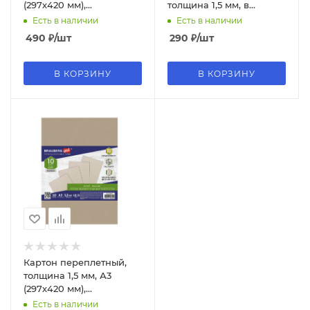
(297х420 мм),
толщина 1,5 мм, в
КОМПЛЕКТ 5 шт,
пакете, Пк10_50413
Есть в наличии
Есть в наличии
BRAUBERG ART, 114212
490
₽
/шт
290
₽
/шт
В КОРЗИНУ
В КОРЗИНУ
Картон переплетный,
толщина 1,5 мм, А3
(297х420 мм),
КОМПЛЕКТ 10 шт.,
Есть в наличии