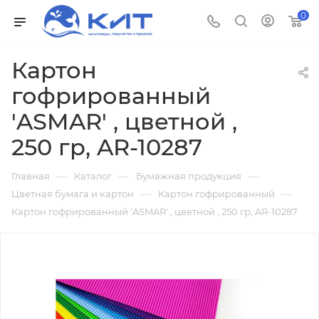
0
Картон
гофрированный
'ASMAR' , цветной ,
250 гр, AR-10287
—
—
—
Главная
Каталог
Бумажная продукция
—
—
Цветная бумага и картон
Картон гофрированный
Картон гофрированный 'ASMAR' , цветной , 250 гр, AR-10287