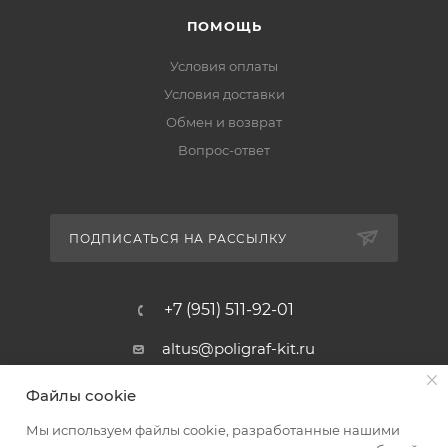
ПОМОЩЬ
Условия оплаты
Условия доставки
Обмен и возврат
Вопрос-ответ
ПОДПИСАТЬСЯ НА РАССЫЛКУ
+7 (951) 511-92-01
altus@poligraf-kit.ru
Магазин-склад ТЦ "Альтус"
Файлы cookie
Ростовская обл, Аксайский р-н,
пос. Янтарный, Малое Зеленое
Мы используем файлы cookie, разработанные нашими
Кольцо, 3, ТЦ "Альтус" 1 этаж