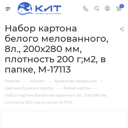
0
Набор картона
белого мелованного,
8л., 200х280 мм,
плотность 200 г;м2, в
папке, M-17113
—
—
—
Главная
Каталог
Бумажная продукция
—
—
Цветная бумага и картон
Белый картон
Набор картона белого мелованного, 8л., 200х280 мм,
плотность 200 г;м2, в папке, M-17113