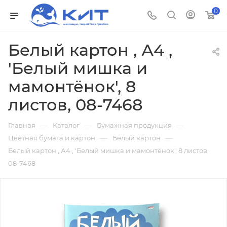
0
Белый картон , А4 ,
'Белый мишка и
мамонтёнок', 8
листов, 08-7468
—
—
—
Главная
Каталог
Бумажная продукция
—
—
Цветная бумага и картон
Белый картон
Белый картон , А4 , 'Белый мишка и мамонтёнок', 8 листов,
08-7468