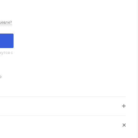
шевле?
утся с
о