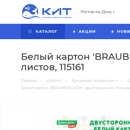
Ростов-на-Дону
КАТАЛОГ
АКЦИИ
НОВ
Белый картон 'BRAUBER
листов, 115161
—
—
—
Главная
Каталог
Бумажная продукция
Ц
Белый картон 'BRAUBERG KIDS', двусторонний, глянцевый 