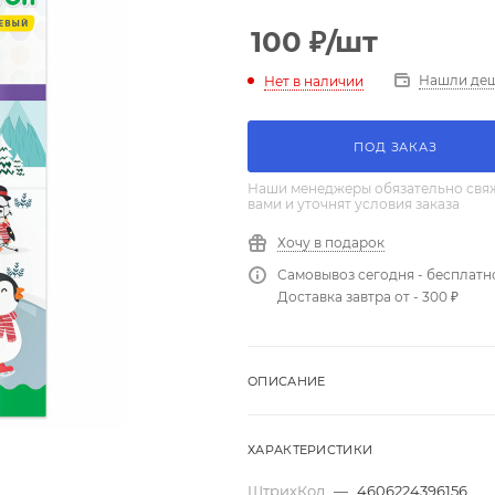
100
₽
/шт
Нашли де
Нет в наличии
ПОД ЗАКАЗ
Наши менеджеры обязательно свяж
вами и уточнят условия заказа
Хочу в подарок
Самовывоз сегодня - бесплатн
Доставка завтра от - 300 ₽
ОПИСАНИЕ
ХАРАКТЕРИСТИКИ
ШтрихКод
—
4606224396156