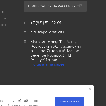
ПОДПИСАТЬСЯ НА РАССЫЛКУ
аты
тавки
+7 (951) 511-92-01
врат
т
altus@poligraf-kit.ru
Магазин-склад ТЦ "Альтус"
Ростовская обл, Аксайский
р-н, пос. Янтарный, Малое
Зеленое Кольцо, 3, ТЦ
"Альтус" 1 этаж
Показать на карте
а нашем веб-сайте, что
ПРИНИМАЮ
о сайта, вы принимаете