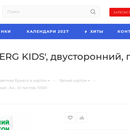
ЗАРЕГИС
ИНКИ
КАЛЕНДАРИ 2027
ХИТЫ
КОН
G KIDS', двусторонний, гл
—
—
ветная бумага и картон
Белый картон
, А4 , 10 листов, 115161