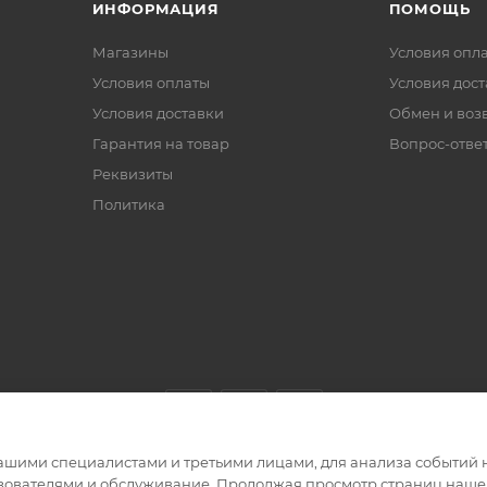
ИНФОРМАЦИЯ
ПОМОЩЬ
Магазины
Условия опл
Условия оплаты
Условия дос
Условия доставки
Обмен и воз
Гарантия на товар
Вопрос-отве
Реквизиты
Политика
ашими специалистами и третьими лицами, для анализа событий н
ьзователями и обслуживание. Продолжая просмотр страниц нашег