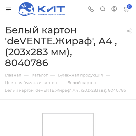
0
Белый картон
'deVENTE.Жираф', А4 ,
(203х283 мм),
8040786
—
—
—
Главная
Каталог
Бумажная продукция
—
—
Цветная бумага и картон
Белый картон
Белый картон 'deVENTE.Жираф', А4 , (203х283 мм), 8040786