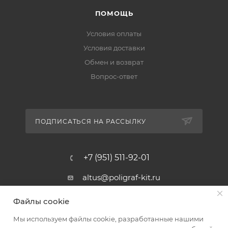
ПОМОЩЬ
Условия оплаты
Условия доставки
Обмен и возврат
Вопрос-ответ
ПОДПИСАТЬСЯ НА РАССЫЛКУ
+7 (951) 511-92-01
altus@poligraf-kit.ru
Магазин-склад ТЦ "Альтус"
Файлы cookie
Ростовская обл, Аксайский р-н,
пос. Янтарный, Малое Зеленое
Мы используем файлы cookie, разработанные нашими
Кольцо, 3, ТЦ "Альтус" 1 этаж