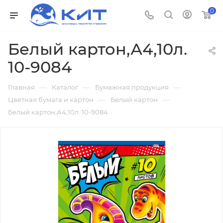
0
Белый картон,А4,10л.
10-9084
—
—
—
Главная
Каталог
Бумажная продукция
—
—
Цветная бумага и картон
Белый картон
Белый картон,А4,10л. 10-9084