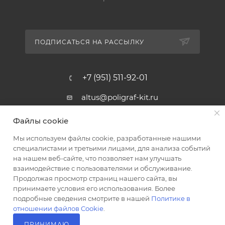
ПОДПИСАТЬСЯ НА РАССЫЛКУ
+7 (951) 511-92-01
altus@poligraf-kit.ru
Магазин-склад ТЦ "Альтус"
Файлы cookie
Ростовская обл, Аксайский р-н,
пос. Янтарный, Малое Зеленое
Мы используем файлы cookie, разработанные нашими
Кольцо, 3, ТЦ "Альтус" 1 этаж
специалистами и третьими лицами, для анализа событий
Показать на карте
на нашем веб-сайте, что позволяет нам улучшать
взаимодействие с пользователями и обслуживание.
Продолжая просмотр страниц нашего сайта, вы
принимаете условия его использования. Более
подробные сведения смотрите в нашей
Политике в
отношении файлов Cookie
.
ПРИНИМАЮ