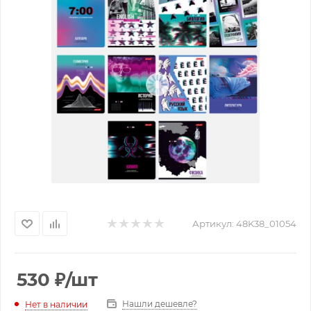
Артикул:
48K38_01054
530
₽
/шт
Нашли дешевле?
Нет в наличии