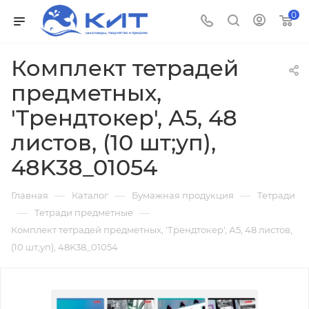
0
Комплект тетрадей
предметных,
'Трендтокер', А5, 48
листов, (10 шт;уп),
48K38_01054
—
—
—
Главная
Каталог
Бумажная продукция
Тетради
—
—
Тетради предметные
Комплект тетрадей предметных, 'Трендтокер', А5, 48 листов,
(10 шт;уп), 48K38_01054