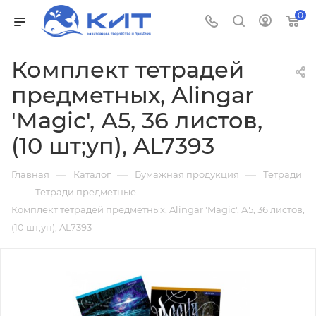
0
Комплект тетрадей
предметных, Alingar
'Magic', А5, 36 листов,
(10 шт;уп), AL7393
—
—
—
Главная
Каталог
Бумажная продукция
Тетради
—
—
Тетради предметные
Комплект тетрадей предметных, Alingar 'Magic', А5, 36 листов,
(10 шт;уп), AL7393