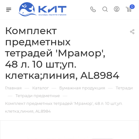
0
Комплект
предметных
тетрадей 'Мрамор',
48 л. 10 шт;уп.
клетка;линия, AL8984
—
—
—
Главная
Каталог
Бумажная продукция
Тетради
—
—
Тетради предметные
Комплект предметных тетрадей 'Мрамор', 48 л. 10 шт;уп.
клетка;линия, AL8984