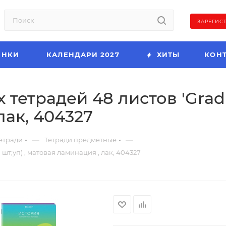
ЗАРЕГИС
ИНКИ
КАЛЕНДАРИ 2027
ХИТЫ
КОН
етрадей 48 листов 'Gradient
лак, 404327
—
—
етради
Тетради предметные
 шт;уп) , матовая ламинация , лак, 404327