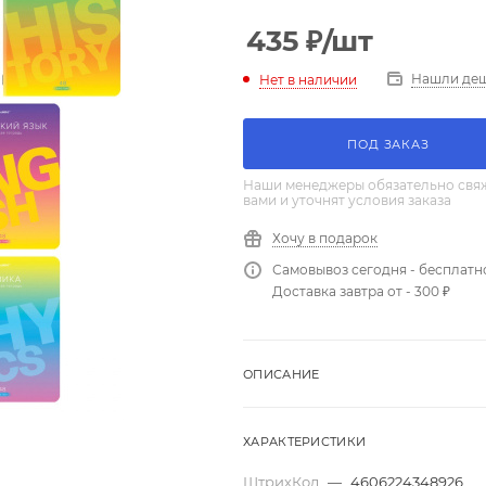
435
₽
/шт
Нашли де
Нет в наличии
ПОД ЗАКАЗ
Наши менеджеры обязательно свяж
вами и уточнят условия заказа
Хочу в подарок
Самовывоз сегодня - бесплатн
Доставка завтра от - 300 ₽
ОПИСАНИЕ
ХАРАКТЕРИСТИКИ
ШтрихКод
—
4606224348926