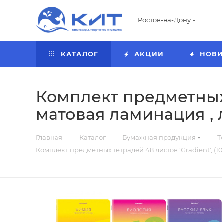
Ростов-на-Дону
КАТАЛОГ
АКЦИИ
НОВ
Комплект предметных т
матовая ламинация , 
—
—
—
Главная
Каталог
Бумажная продукция
Т
Комплект предметных тетрадей 48 листов 'Gradient', (10