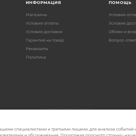
ИНФОРМАЦИЯ
ПОМОЩЬ
Магазины
Условия опл
Условия оплаты
Условия дос
Условия доставки
Обмен и воз
Гарантия на товар
Вопрос-отве
Реквизиты
Политика
ашими специалистами и третьими лицами, для анализа событий н
ьзователями и обслуживание. Продолжая просмотр страниц нашег