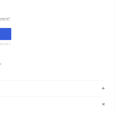
шевле?
утся с
о