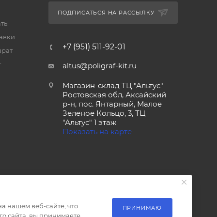
ПОДПИСАТЬСЯ НА РАССЫЛКУ
аты
тавки
+7 (951) 511-92-01
врат
т
altus@poligraf-kit.ru
Магазин-склад ТЦ "Альтус"
Ростовская обл, Аксайский
р-н, пос. Янтарный, Малое
Зеленое Кольцо, 3, ТЦ
"Альтус" 1 этаж
Показать на карте
а нашем веб-сайте, что
ПРИНИМАЮ
о сайта, вы принимаете