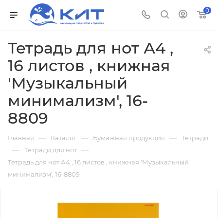
0
Тетрадь для нот А4 ,
16 листов , книжная
'Музыкальный
минимализм', 16-
8809
—
—
—
Главная
Каталог
Бумажная продукция
Тетради
—
—
Тетради для нот
Тетрадь для нот А4 , 16 листов , книжная 'Музыкальный
минимализм', 16-8809